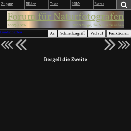
Zugang
Bilder
Texte
Hilfe
Extras
Forum für Naturfotografen
2003-2026
1000 Wege, die Natur zu sehen
Landschaften
Az
Schnellzugriff
Verlauf
Funktionen
Bergell die Zweite