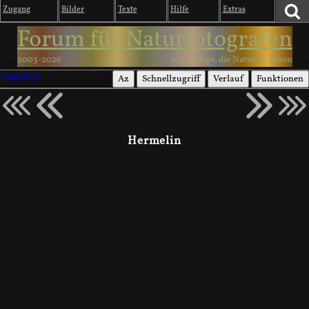
Zugang
Bilder
Texte
Hilfe
Extras
Forum für Naturfotografen
2003-2026
1000 Wege, die Natur zu sehen
Säugetiere
Az
Schnellzugriff
Verlauf
Funktionen
Hermelin