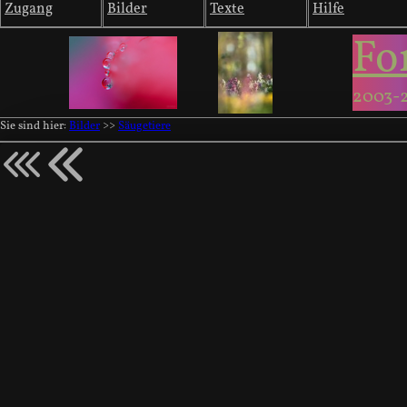
Zugang
Bilder
Texte
Hilfe
Fo
2003-
Sie sind hier:
Bilder
>>
Säugetiere