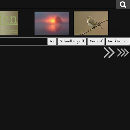
fen
u sehen
Az
Schnellzugriff
Verlauf
Funktionen