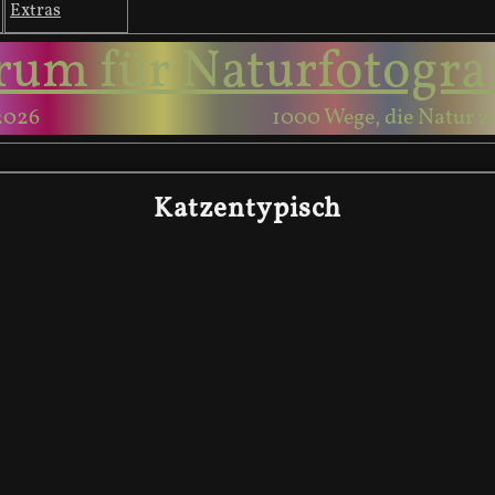
Extras
rum für Naturfotogra
2026
1000 Wege, die Natur z
Katzentypisch