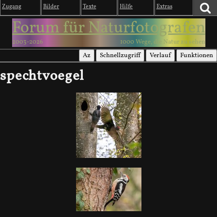
Zugang
Bilder
Texte
Hilfe
Extras
Forum für Naturfotografen
2003-2026
1000 Wege, die Natur zu sehen
Az
Schnellzugriff
Verlauf
Funktionen
spechtvoegel