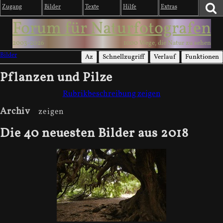
Zugang
Bilder
Texte
Hilfe
Extras
Forum für Naturfotografen
2003-2026
1000 Wege, die Natur zu sehen
Bilder
Az
Schnellzugriff
Verlauf
Funktionen
Pflanzen und Pilze
Rubrikbeschreibung zeigen
Archiv
Die 40 neuesten Bilder aus 2018