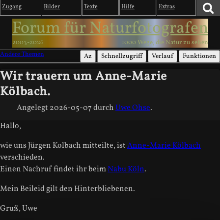
Zugang
Bilder
Texte
Hilfe
Extras
Forum für Naturfotografen
2003-2026
1000 Wege, die Natur zu sehen
Andere Themen
Az
Schnellzugriff
Verlauf
Funktionen
Wir trauern um Anne-Marie
Kölbach.
Angelegt
2026-05-07
durch
Uwe Ohse
.
Hallo,
wie uns Jürgen Kolbach mitteilte, ist
Anne-Marie Kölbach
verschieden.
Einen Nachruf findet ihr beim
Nabu Köln
.
Mein Beileid gilt den Hinterbliebenen.
Gruß, Uwe