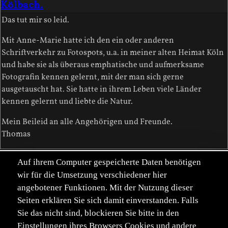
Kölbach.
Das tut mir so leid.
Mit Anne-Marie hatte ich den ein oder anderen
Schriftverkehr zu Fotospots, u.a. in meiner alten Heimat Köln
und habe sie als überaus emphatische und aufmerksame
Fotografin kennen gelernt, mit der man sich gerne
ausgetauscht hat. Sie hatte in ihrem Leben viele Länder
kennen gelernt und liebte die Natur.
Mein Beileid an alle Angehörigen und Freunde.
Thomas
Auf ihrem Computer gespeicherte Daten benötigen
Ute Kloß
2026-05-07
UK
wir für die Umsetzung verschiedener hier
Re: Wir trauern um Anne-Marie
angebotener Funktionen. Mit der Nutzung dieser
Kölbach.
Seiten erklären Sie sich damit einverstanden. Falls
Sie das nicht sind, blockieren Sie bitte in den
Mein aufrichtiges Beileid den Angehörigen und Freunden.
Einstellungen ihres Browsers Cookies und andere