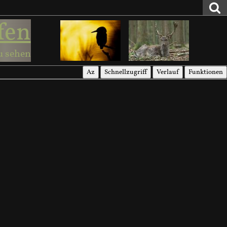
fen
u sehen
Az
Schnellzugriff
Verlauf
Funktionen