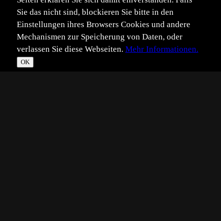
Sie das nicht sind, blockieren Sie bitte in den
Einstellungen ihres Browsers Cookies und andere
Mechanismen zur Speicherung von Daten, oder
verlassen Sie diese Webseiten.
Mehr Informationen.
OK
*
**
***
****
Vollbild
Bild teilen
Eingestellt:
2023-03-15
Aufgenommen:
2023-03-10
©
Benutzer 1688997
Am späteren Nachmittag leuchtete die nun tiefer stehende
Sonne die Kastanienblätter im Hintergrund schon fast
kitschig auf und stellte die Hunds-Zahnlilie ins