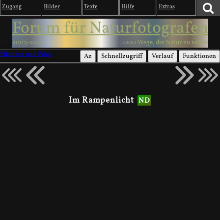
Zugang
Bilder
Texte
Hilfe
Extras
Forum für Naturfotografen
2003-2026
1000 Wege, die Natur zu sehen
Pflanzen und Pilze
Az
Schnellzugriff
Verlauf
Funktionen
Im Rampenlicht