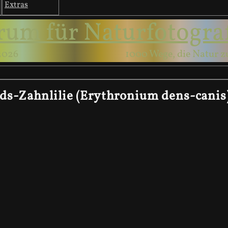
Extras
rum für Naturfotogra
2026
1000 Wege, die Natur z
s-Zahnlilie (Erythronium dens-canis