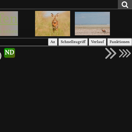
fen
u sehen
Az
Schnellzugriff
Verlauf
Funktionen
)