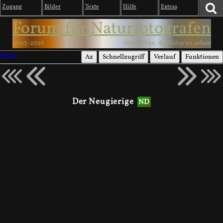
Zugang
Bilder
Texte
Hilfe
Extras
Forum für Naturfotografen
2003-2026
1000 Wege, die Natur zu sehen
Vögel
Az
Schnellzugriff
Verlauf
Funktionen
Der Neugierige