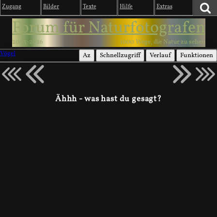
Zugang
Bilder
Texte
Hilfe
Extras
Forum für Naturfotografen
2003-2026
1000 Wege, die Natur zu sehen
Vögel
Az
Schnellzugriff
Verlauf
Funktionen
Ähhh - was hast du gesagt?