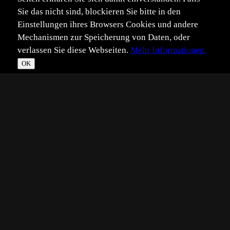
Sie das nicht sind, blockieren Sie bitte in den
Einstellungen ihres Browsers Cookies und andere
Mechanismen zur Speicherung von Daten, oder
verlassen Sie diese Webseiten.
Mehr Informationen.
OK
*
**
***
****
Vollbild
Bild teilen
Eingestellt:
2021-03-29
Aufgenommen:
2021-03-28
©
Walter Sprecher
Ja auf 1900m oben liegt noch eine Unmenge Schnee! So
kam gestern auch mal ein Bild in weiss zustande. Als um
8:15 der letzte Birkhahn den Balzplatz verliess und wir uns