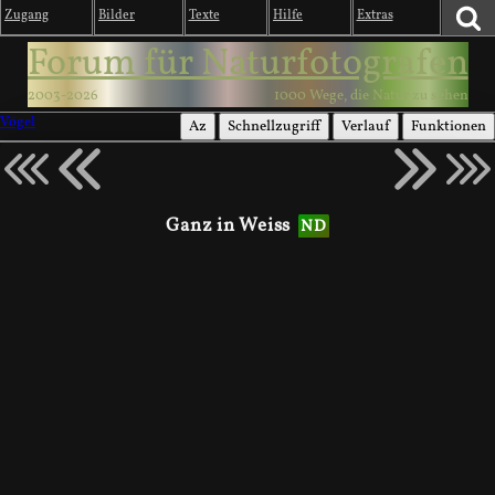
Zugang
Bilder
Texte
Hilfe
Extras
Forum für Naturfotografen
2003-2026
1000 Wege, die Natur zu sehen
Vögel
Az
Schnellzugriff
Verlauf
Funktionen
Ganz in Weiss