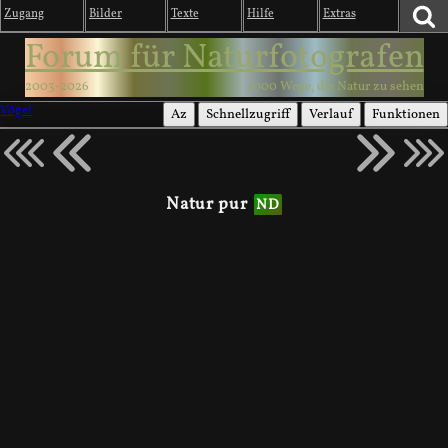
Zugang
Bilder
Texte
Hilfe
Extras
Forum für Naturfotografen
2003-2026
1000 Wege, die Natur zu sehen
Vögel
Az
Schnellzugriff
Verlauf
Funktionen
Natur pur