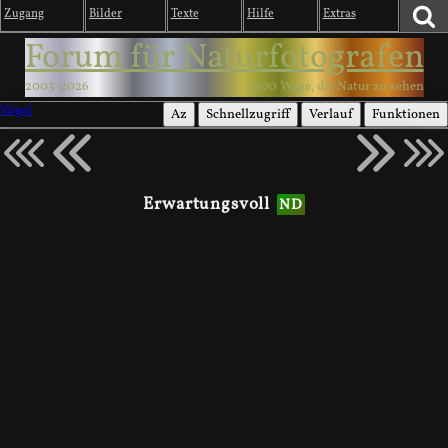
Zugang
Bilder
Texte
Hilfe
Extras
Forum für Naturfotografen
2003-2026
1000 Wege, die Natur zu sehen
Vögel
Az
Schnellzugriff
Verlauf
Funktionen
Erwartungsvoll