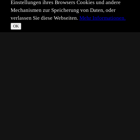
Einstellungen ihres Browsers Cookies und andere
Mechanismen zur Speicherung von Daten, oder
verlassen Sie diese Webseiten.
Mehr Informationen.
OK
*
**
***
****
Vollbild
Bild teilen
Eingestellt:
2021-01-27
Aufgenommen:
2020-05-27
IS
©
Irmtraut Sauermann
Sie schaute mir beim Fotografieren zu.
So konnte ich sie beobachten.
Ein bisschen mehr Lichtspiegelung im Auge, wäre gut
gewesen.
Das nächste Mal klappt es.