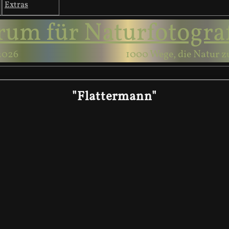
Extras
rum für Naturfotogra
2026
1000 Wege, die Natur z
"Flattermann"