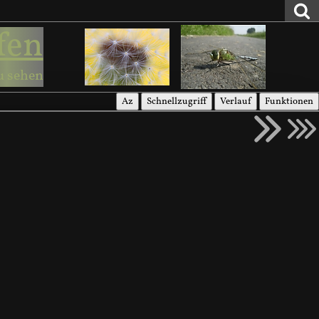
fen
u sehen
Az
Schnellzugriff
Verlauf
Funktionen