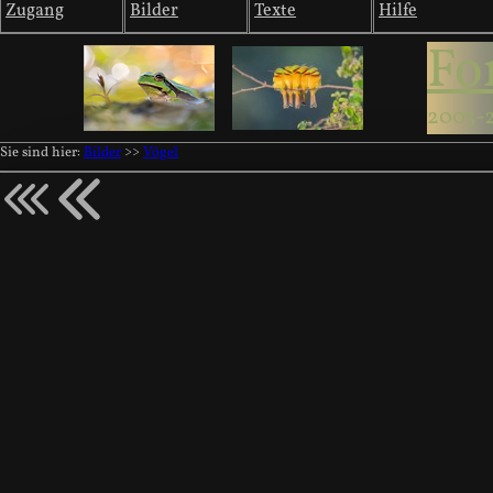
Zugang
Bilder
Texte
Hilfe
Fo
2003-
Sie sind hier:
Bilder
>>
Vögel