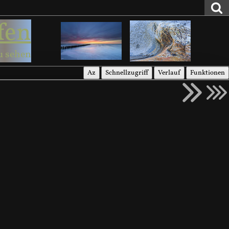
fen
u sehen
Az
Schnellzugriff
Verlauf
Funktionen