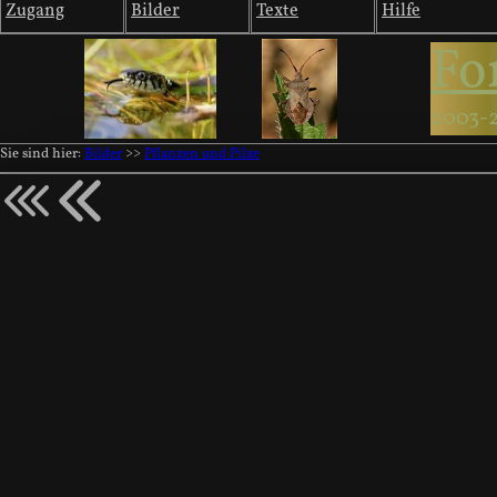
Zugang
Bilder
Texte
Hilfe
Fo
2003-
Sie sind hier:
Bilder
>>
Pflanzen und Pilze