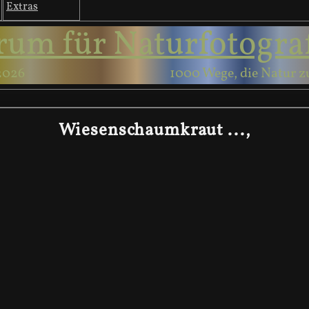
Extras
rum für Naturfotogra
2026
1000 Wege, die Natur z
Wiesenschaumkraut ...,