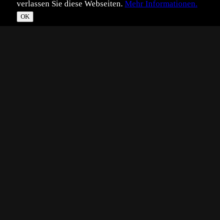
verlassen Sie diese Webseiten.
Mehr Informationen.
OK
*
**
***
****
Vollbild
Bild teilen
Eingestellt:
2016-08-29
Aufgenommen:
2016-08-15
©
Uwe Kammerer
Noch ein Bild vom Ansitz am Feldrand.
Der junge Bock zog seelenruhig auf mich zu und ließ sich
weder durch das Kameraklicken noch durch den Verkehr
der nahen Landstraße stören. Das Abendlicht brachte das
Fell und die Augen zum Leuchten !