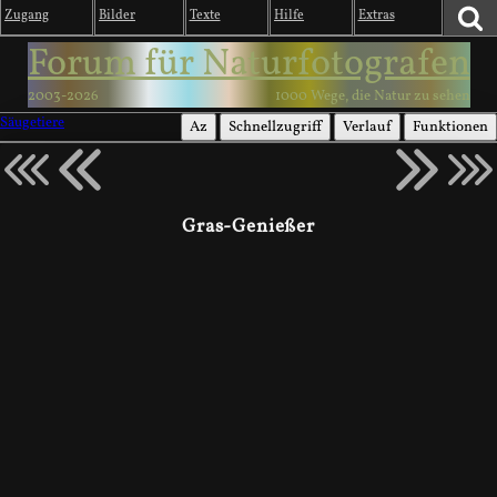
Zugang
Bilder
Texte
Hilfe
Extras
Forum für Naturfotografen
2003-2026
1000 Wege, die Natur zu sehen
Säugetiere
Az
Schnellzugriff
Verlauf
Funktionen
Gras-Genießer