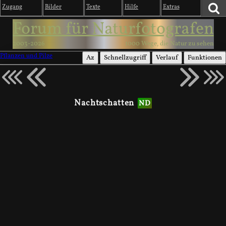
Zugang
Bilder
Texte
Hilfe
Extras
Forum für Naturfotografen
2003-2026
1000 Wege, die Natur zu sehen
Pflanzen und Pilze
Az
Schnellzugriff
Verlauf
Funktionen
Nachtschatten