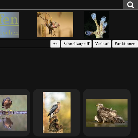
fen
u sehen
Az
Schnellzugriff
Verlauf
Funktionen