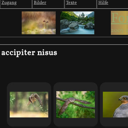
Zugang
Bilder
Texte
Hilfe
Fo
2003-
accipiter nisus