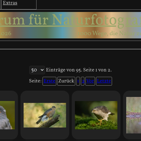
Extras
rum für Naturfotogra
2026
1000 Wege, die Natur z
Einträge von 95. Seite 1 von 2.
Seite:
Erste
Zurück
1
2
Vor
Letzte