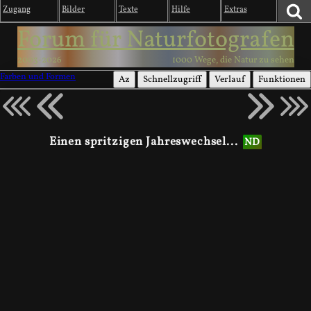
Zugang
Bilder
Texte
Hilfe
Extras
Forum für Naturfotografen
2003-2026
1000 Wege, die Natur zu sehen
Farben und Formen
Az
Schnellzugriff
Verlauf
Funktionen
Einen spritzigen Jahreswechsel...