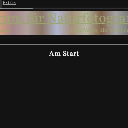
Extras
rum für Naturfotogra
2026
1000 Wege, die Natur z
Am Start