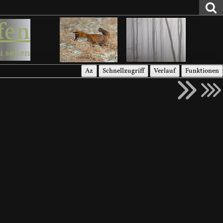
fen
u sehen
Az
Schnellzugriff
Verlauf
Funktionen