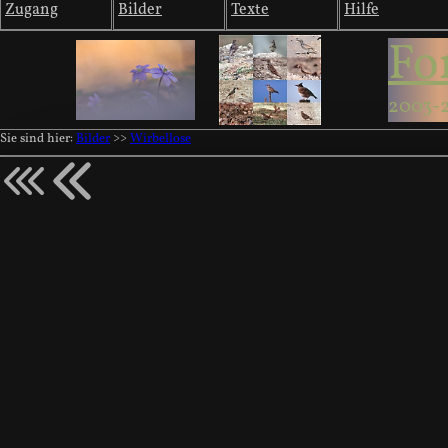
Zugang
Bilder
Texte
Hilfe
Fo
2003-
Sie sind hier:
Bilder
>>
Wirbellose