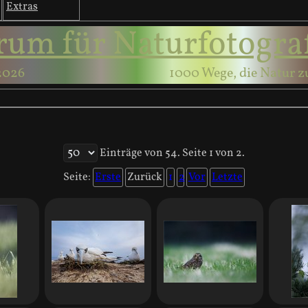
Extras
rum für Naturfotogra
2026
1000 Wege, die Natur z
Einträge von 54. Seite 1 von 2.
Seite:
Erste
Zurück
1
2
Vor
Letzte