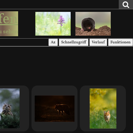
fen
u sehen
Az
Schnellzugriff
Verlauf
Funktionen