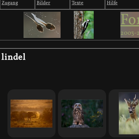
Zugang
Bilder
Texte
Hilfe
Fo
2003-
lindel