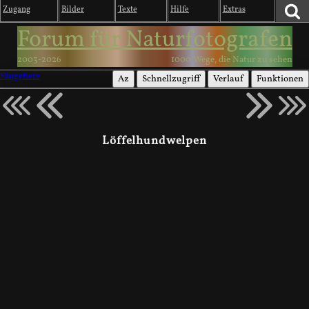
Zugang
Bilder
Texte
Hilfe
Extras
Forum für Naturfotografen
2003-2026
1000 Wege, die Natur zu sehen
Säugetiere
Az
Schnellzugriff
Verlauf
Funktionen
Löffelhundwelpen