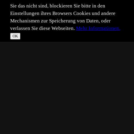
Sie das nicht sind, blockieren Sie bitte in den
Einstellungen ihres Browsers Cookies und andere
Mechanismen zur Speicherung von Daten, oder
verlassen Sie diese Webseiten.
Mehr Informationen.
OK
*
**
***
****
Vollbild
Bild teilen
Eingestellt:
2012-05-22
HW
©
Heini Wehrle
Hallo zusammen
Das Bild wurde in der Kalahari aufgenommen. Ich hoffe,
die Welpen gefallen euch.