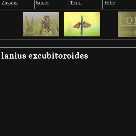
Zugang
Bilder
Texte
Hilfe
Fo
2003-
lanius excubitoroides