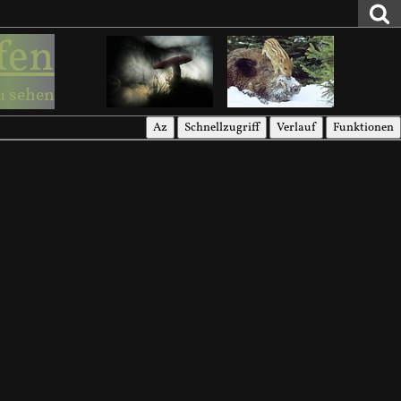
fen
u sehen
Az
Schnellzugriff
Verlauf
Funktionen