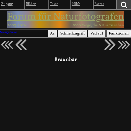
Zugang
Bilder
Texte
Hilfe
Extras
Forum für Naturfotografen
2003-2026
1000 Wege, die Natur zu sehen
Säugetiere
Az
Schnellzugriff
Verlauf
Funktionen
Braunbär