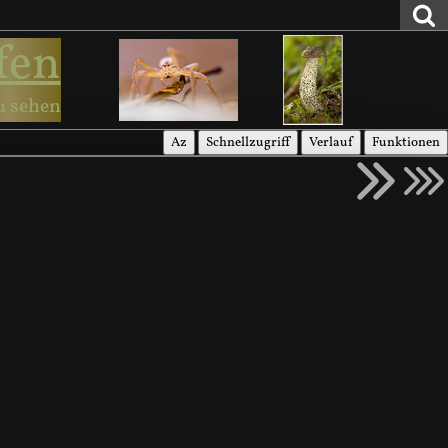
fen
u sehen
Az
Schnellzugriff
Verlauf
Funktionen