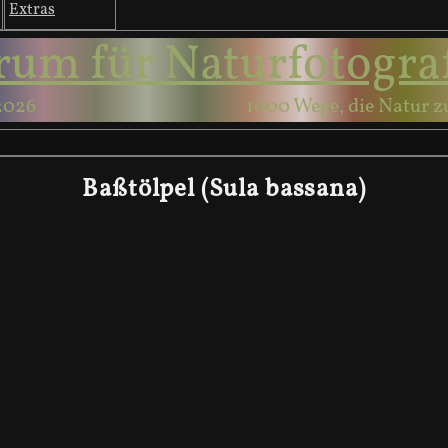
Extras
rum für Naturfotogra
2026
1000 Wege, die Natur z
Baßtölpel (Sula bassana)