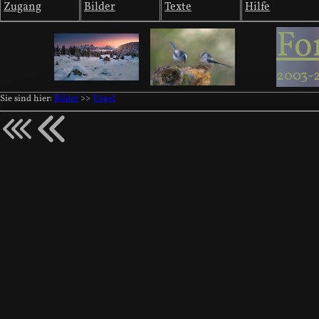
Zugang
Bilder
Texte
Hilfe
Fo
2003-
Sie sind hier:
Bilder
>>
Vögel