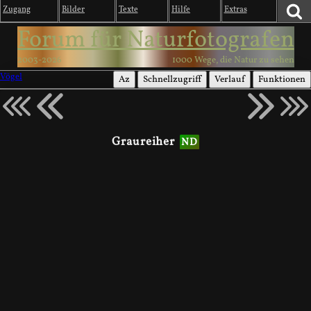
Zugang
Bilder
Texte
Hilfe
Extras
Forum für Naturfotografen
2003-2026
1000 Wege, die Natur zu sehen
Vögel
Az
Schnellzugriff
Verlauf
Funktionen
Graureiher