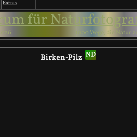
Extras
rum für Naturfotogra
2026
1000 Wege, die Natur z
Birken-Pilz