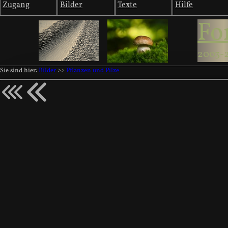
Zugang
Bilder
Texte
Hilfe
Fo
2003-
Sie sind hier:
Bilder
>>
Pflanzen und Pilze