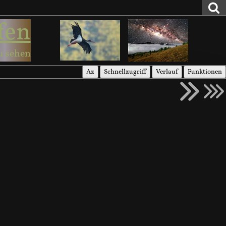
fen
u sehen
Az
Schnellzugriff
Verlauf
Funktionen