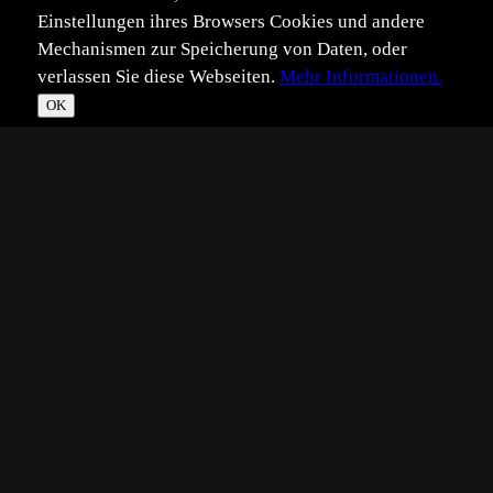
Einstellungen ihres Browsers Cookies und andere
Mechanismen zur Speicherung von Daten, oder
verlassen Sie diese Webseiten.
Mehr Informationen.
OK
*
**
***
****
Vollbild
Bild teilen
Eingestellt:
2025-03-31
Aufgenommen:
2025-03-18
©
Heike Sommer
Was für eine Begegnung - ich bin jetzt noch ganz
überwältigt!
Ein "Panther" ist keine eigene Art, sondern ein schwarzer
Jaguar oder ein schwarzer Leopard - in diesem Fall eine