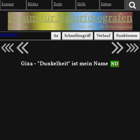
Zugang
Bilder
Texte
Hilfe
Extras
Forum für Naturfotografen
2003-2026
1000 Wege, die Natur zu sehen
Säugetiere
Az
Schnellzugriff
Verlauf
Funktionen
Giza - "Dunkelheit" ist mein Name