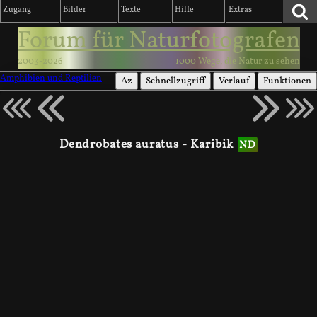
Zugang
Bilder
Texte
Hilfe
Extras
Forum für Naturfotografen
2003-2026
1000 Wege, die Natur zu sehen
Amphibien und Reptilien
Az
Schnellzugriff
Verlauf
Funktionen
Dendrobates auratus - Karibik