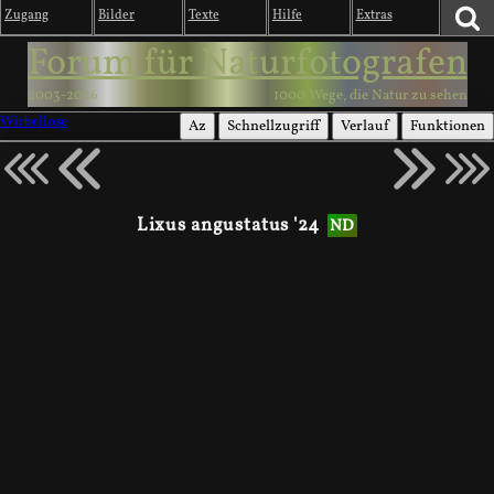
Zugang
Bilder
Texte
Hilfe
Extras
Forum für Naturfotografen
2003-2026
1000 Wege, die Natur zu sehen
Wirbellose
Az
Schnellzugriff
Verlauf
Funktionen
Lixus angustatus '24