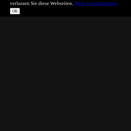
verlassen Sie diese Webseiten.
Mehr Informationen.
OK
*
**
***
****
Vollbild
Bild teilen
Eingestellt:
2024-04-19
ME
©
Marion Ehrlich
über diesen Fund habe ich mich sehr gefreut, denn in den
letzten Jahren sah ich diese netten Rüsselkäfer nicht
mehr. Nun sass dieses Weibchen gestern auf einer
Malvenpflanze und wartete auf ein Männchen.
LG,
Marion