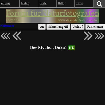
Zugang
Bilder
Texte
Hilfe
Extras
Forum für Naturfotografen
2003-2026
1000 Wege, die Natur zu sehen
Wirbellose
Az
Schnellzugriff
Verlauf
Funktionen
Der Rivale... Doku!