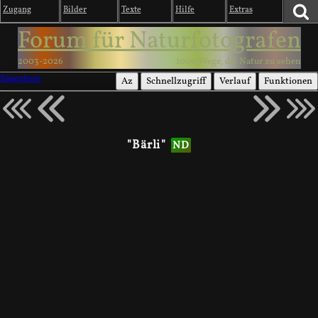
Zugang
Bilder
Texte
Hilfe
Extras
Forum für Naturfotografen
2003-2026
1000 Wege, die Natur zu sehen
Säugetiere
Az
Schnellzugriff
Verlauf
Funktionen
"Bärli"