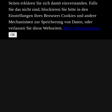
Seiten erklären Sie sich damit einverstanden. Falls
Sie das nicht sind, blockieren Sie bitte in den
Einstellungen ihres Browsers Cookies und andere
Mechanismen zur Speicherung von Daten, oder
verlassen Sie diese Webseiten.
Mehr Informationen.
OK
*
**
***
****
Vollbild
Bild teilen
Eingestellt:
2024-03-09
B1
©
Benutzer 1437345
Am PC kam er mir wie ein kleiner Eisbär vor. Seine
Tarnung funktioniert zur Zeit gar nicht gut.
Ich sah ihn sogar aus dem Auto heraus. Er ist eber