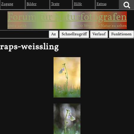
Zugang
Bilder
Texte
Hilfe
Extras
Forum für Naturfotografen
2003-2026
1000 Wege, die Natur zu sehen
Az
Schnellzugriff
Verlauf
Funktionen
raps-weissling