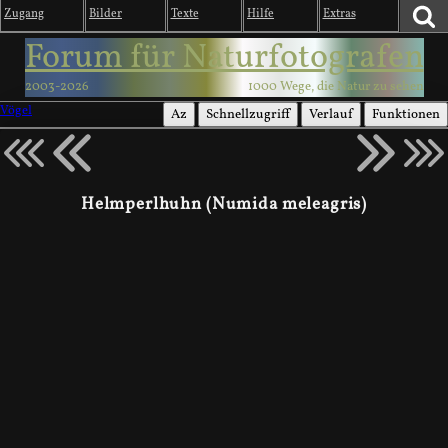
Zugang
Bilder
Texte
Hilfe
Extras
Forum für Naturfotografen
2003-2026
1000 Wege, die Natur zu sehen
Vögel
Az
Schnellzugriff
Verlauf
Funktionen
Helmperlhuhn (Numida meleagris)