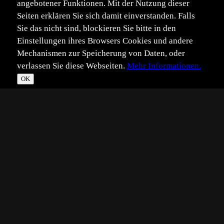
angebotener Funktionen. Mit der Nutzung dieser
Seiten erklären Sie sich damit einverstanden. Falls
Sie das nicht sind, blockieren Sie bitte in den
Einstellungen ihres Browsers Cookies und andere
Mechanismen zur Speicherung von Daten, oder
verlassen Sie diese Webseiten.
Mehr Informationen.
OK
*
**
***
****
Vollbild
Bild teilen
Eingestellt:
2019-12-31
Aufgenommen:
2019-12-29
AK
©
André Kuschel
Es war ein wunderschöner Morgen als es langsam hell
wurde.