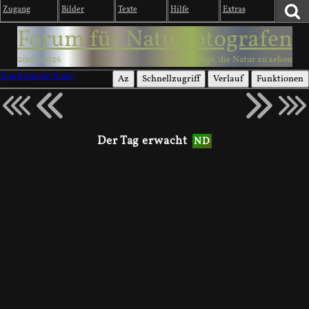
Zugang
Bilder
Texte
Hilfe
Extras
Forum für Naturfotografen
2003-2026
1000 Wege, die Natur zu sehen
Rund um die Natur
Az
Schnellzugriff
Verlauf
Funktionen
Der Tag erwacht