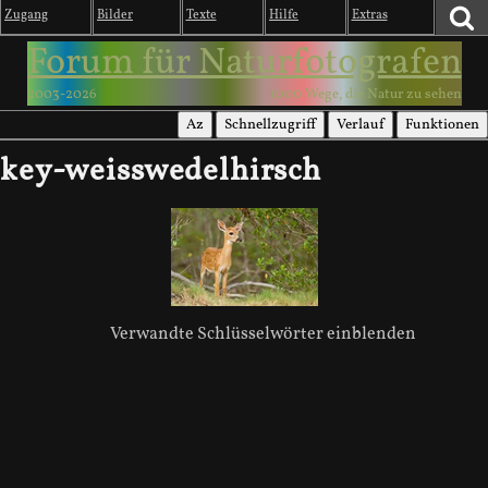
Zugang
Bilder
Texte
Hilfe
Extras
Forum für Naturfotografen
2003-2026
1000 Wege, die Natur zu sehen
Az
Schnellzugriff
Verlauf
Funktionen
key-weisswedelhirsch
Verwandte Schlüsselwörter einblenden