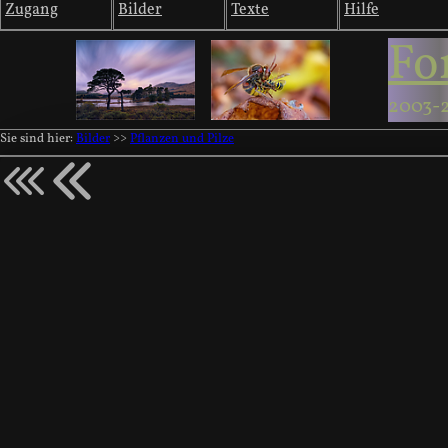
Zugang
Bilder
Texte
Hilfe
Fo
2003-
Sie sind hier:
Bilder
>>
Pflanzen und Pilze