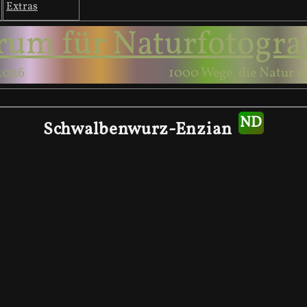
Extras
rum für Naturfotogra
2026
1000 Wege, die Natur z
Schwalbenwurz-Enzian