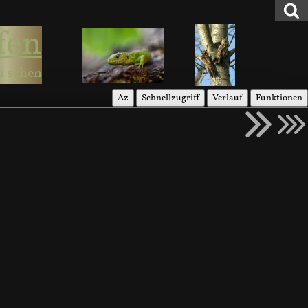
fen
u sehen
Az
Schnellzugriff
Verlauf
Funktionen