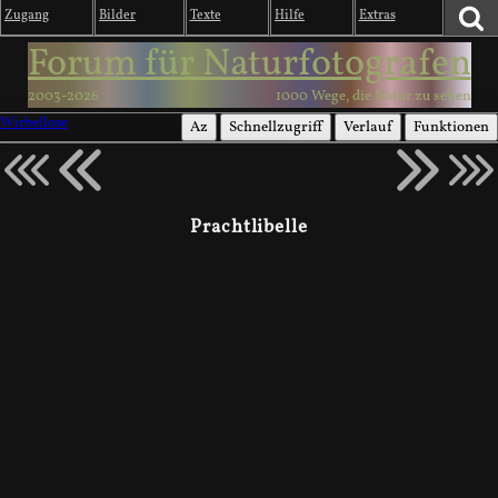
Zugang
Bilder
Texte
Hilfe
Extras
Forum für Naturfotografen
2003-2026
1000 Wege, die Natur zu sehen
Wirbellose
Az
Schnellzugriff
Verlauf
Funktionen
Prachtlibelle