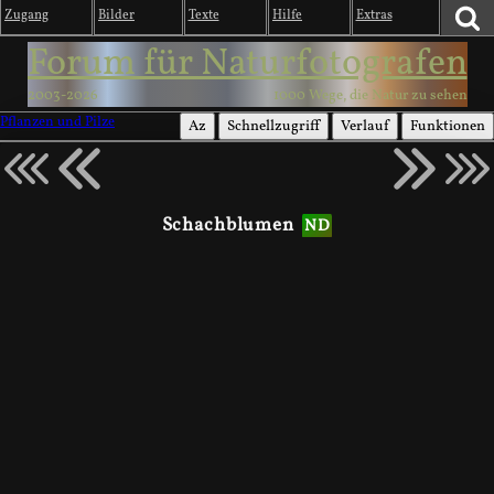
Zugang
Bilder
Texte
Hilfe
Extras
Forum für Naturfotografen
2003-2026
1000 Wege, die Natur zu sehen
Pflanzen und Pilze
Az
Schnellzugriff
Verlauf
Funktionen
Schachblumen