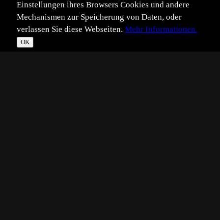
Einstellungen ihres Browsers Cookies und andere
Mechanismen zur Speicherung von Daten, oder
verlassen Sie diese Webseiten.
Mehr Informationen.
OK
*
**
***
****
Vollbild
Bild teilen
Eingestellt:
2008-01-06
©
christian falk
Langblättriges Sonnentau, Indoor
Technik:
Nikon D200 + 2,8/150mm + Mini Berlebach
Fotografischer Anspruch:
Fortgeschritten
?
Natur:
Beeinflußte Natur
?