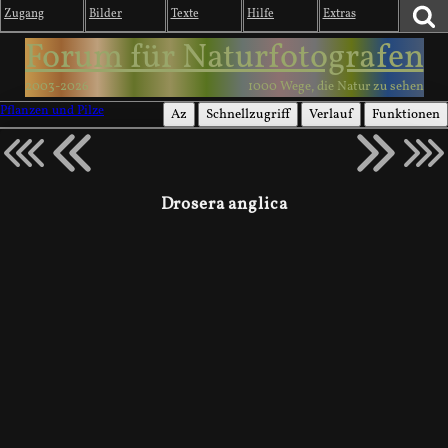
Zugang
Bilder
Texte
Hilfe
Extras
Forum für Naturfotografen
2003-2026
1000 Wege, die Natur zu sehen
Pflanzen und Pilze
Az
Schnellzugriff
Verlauf
Funktionen
Drosera anglica