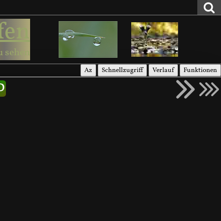
fen
u sehen
Az
Schnellzugriff
Verlauf
Funktionen