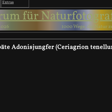
Extras
rum für Naturfotogra
2026
1000 Wege, die Natur z
äte Adonisjungfer (Ceriagrion tenell