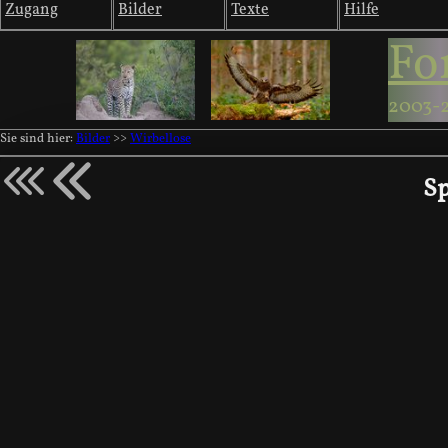
Zugang
Bilder
Texte
Hilfe
Fo
2003-
Sie sind hier:
Bilder
>>
Wirbellose
Sp