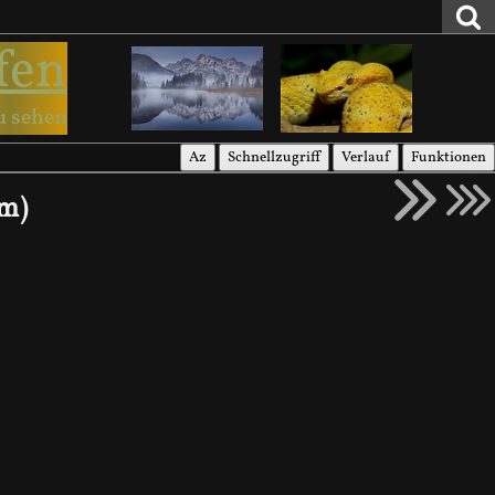
fen
u sehen
Az
Schnellzugriff
Verlauf
Funktionen
um)