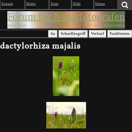
Zugang
Bilder
Texte
Hilfe
Extras
Forum für Naturfotografen
2003-2026
1000 Wege, die Natur zu sehen
Az
Schnellzugriff
Verlauf
Funktionen
dactylorhiza majalis