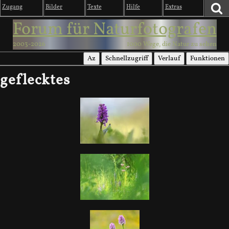
Zugang
Bilder
Texte
Hilfe
Extras
Forum für Naturfotografen
2003-2026
1000 Wege, die Natur zu sehen
Az
Schnellzugriff
Verlauf
Funktionen
geflecktes