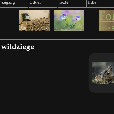
Zugang
Bilder
Texte
Hilfe
Fo
2003-
wildziege