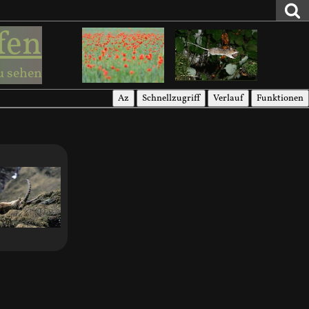
fen
u sehen
Az
Schnellzugriff
Verlauf
Funktionen