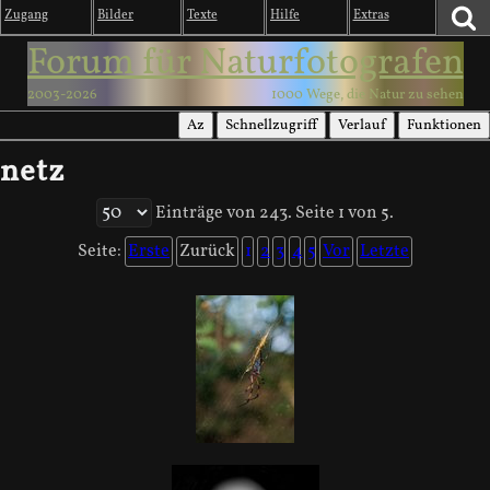
Zugang
Bilder
Texte
Hilfe
Extras
Forum für Naturfotografen
2003-2026
1000 Wege, die Natur zu sehen
Az
Schnellzugriff
Verlauf
Funktionen
netz
Einträge von 243. Seite 1 von 5.
Seite:
Erste
Zurück
1
2
3
4
5
Vor
Letzte