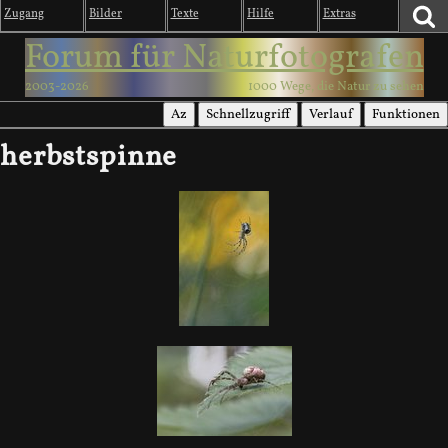
Zugang
Bilder
Texte
Hilfe
Extras
Forum für Naturfotografen
2003-2026
1000 Wege, die Natur zu sehen
Az
Schnellzugriff
Verlauf
Funktionen
herbstspinne