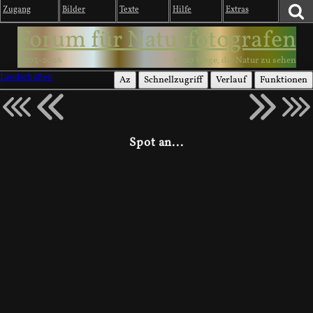
Zugang
Bilder
Texte
Hilfe
Extras
Forum für Naturfotografen
2003-2026
1000 Wege, die Natur zu sehen
Landschaften
Az
Schnellzugriff
Verlauf
Funktionen
Spot an...