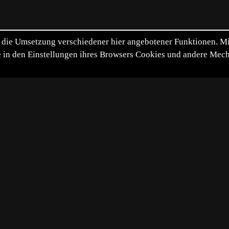
die Umsetzung verschiedener hier angebotener Funktionen. Mit 
itte in den Einstellungen ihres Browsers Cookies und andere Me
*
**
***
****
Vollbild
Bild teilen
e von mir und wohl der gleiche Vogel, der vorgestern von De
t die beste, aber das weinrote Auge und die feinen Bugwelle