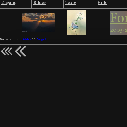
Zugang
Bilder
Texte
Hilfe
Fo
2003-
Sie sind hier:
Bilder
>>
Vögel