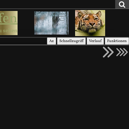
fen
u sehen
Az
Schnellzugriff
Verlauf
Funktionen