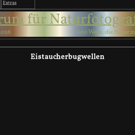
Extras
rum für Naturfotogra
2026
1000 Wege, die Natur z
Eistaucherbugwellen