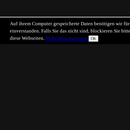
Auf ihrem Computer gespeicherte Daten benötigen wir für 
einverstanden. Falls Sie das nicht sind, blockieren Sie b
diese Webseiten.
Mehr Informationen.
OK
Eingestellt:
2012-01-24
RJ
©
Rolf Jansen
Noch ein Eistaucherbild, das zweit
Vielleicht ist die Perspektive nich